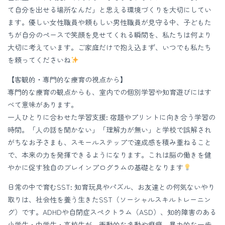
て自分を出せる場所なんだ」と思える環境づくりを大切にしてい
ます。優しい女性職員や頼もしい男性職員が見守る中、子どもた
ちが自分のペースで笑顔を見せてくれる瞬間を、私たちは何より
大切に考えています。ご家庭だけで抱え込まず、いつでも私たち
を頼ってくださいね
【客観的・専門的な療育の視点から】
専門的な療育の観点からも、室内での個別学習や知育遊びにはす
べて意味があります。
一人ひとりに合わせた学習支援: 宿題やプリントに向き合う学習の
時間。「人の話を聞かない」「理解力が無い」と学校で誤解され
がちなお子さまも、スモールステップで達成感を積み重ねること
で、本来の力を発揮できるようになります。これは脳の働きを健
やかに促す独自のブレインプログラムの基礎となります
日常の中で育むSST: 知育玩具やパズル、お友達との何気ないやり
取りは、社会性を養う生きたSST（ソーシャルスキルトレーニン
グ）です。ADHDや自閉症スペクトラム（ASD）、知的障害のある
小学生・中学生・高校生が、衝動的な多動や癇癪、暴力的な一歩