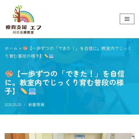
コ
ン
テ
ン
ツ
ホーム
»
【一歩ずつの「できた！」を自信に。教室内でじっく
へ
り育む普段の様子】
ス
【一歩ずつの「できた！」を自信
キ
ッ
に。教室内でじっくり育む普段の様
プ
子】
2026.05.25
新着情報