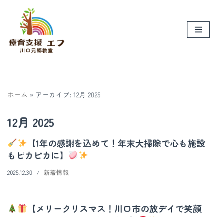
コ
ン
テ
ン
ツ
へ
ホーム
»
アーカイブ: 12月 2025
ス
キ
12月 2025
ッ
プ
【1年の感謝を込めて！年末大掃除で心も施設
もピカピカに】
2025.12.30
新着情報
【メリークリスマス！川口市の放デイで笑顔