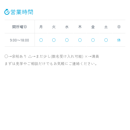
営業時間
開所曜日
月
火
水
木
金
土
日
9:00〜18:00
○
○
○
○
○
○
休
○→余裕あり △→まだ少し(数名受け入れ可能) ×→満員
まずは見学やご相談だけでもお気軽にご連絡ください。