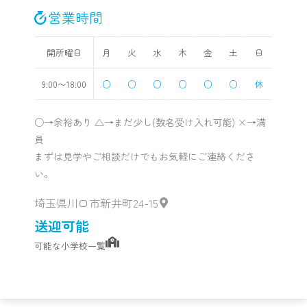
営業時間
開所曜日
月
火
水
木
金
土
日
9:00〜18:00
○
○
○
○
○
○
休
○→余裕あり △→まだ少し(数名受け入れ可能) ×→満
員
まずは見学やご相談だけでもお気軽にご連絡くださ
い。
埼玉県川口市新井町24-15
送迎可能
可能な小学校一覧