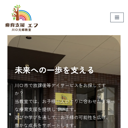
コ
ン
テ
ン
ツ
へ
ス
キ
未来への一歩を支える
ッ
プ
川口市で放課後等デイサービスをお探しです
か？
当教室では、お子様一人ひとりに合わせた丁寧
な療育支援を提供しています。
遊びや学びを通して、お子様の可能性を広げ、
豊かな成長をサポートします。