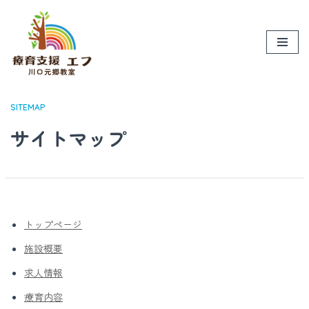
コ
ン
テ
ン
ツ
SITEMAP
へ
サイトマップ
ス
キ
ッ
プ
トップページ
施設概要
求人情報
療育内容